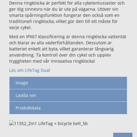
Denna ringklocka är perfekt för alla cykelentusiaster och
ger dig sinnesro när du är ute på vägarna. Utöver sin
smarta spårningsfunktion fungerar den också som en
traditionell ringklocka, vilket gör den till ett måste för
varje cykel.
Med en IPX67 klassificering är denna ringklocka vattentät
och klarar av alla väderförhållanden. Dessutom är
batteriet enkelt att byta, vilket garanterar långvarig
användning. Ta kontroll över din cykel och upplev
tryggheten med vår innovativa ringklocka!
Läs om LifeTag Dual
Image
Ladda ner
Produktdata