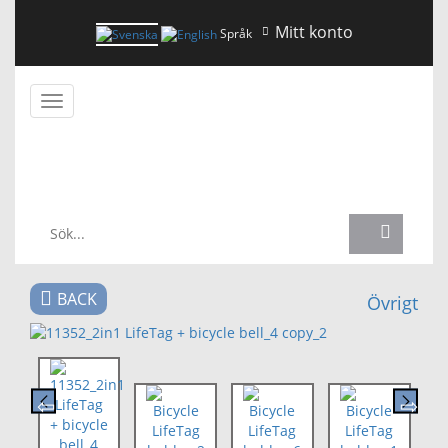
Mitt konto
Språk
Växla
navigering
NYHETER
BACK
Övrigt