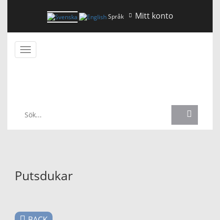
Mitt konto
Språk
Växla
navigering
NYHETER
Putsdukar
BACK