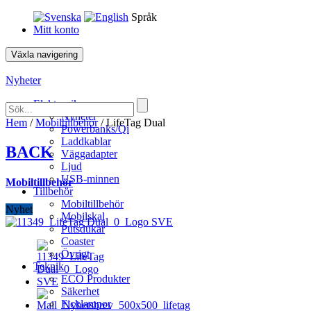
Språk
Mitt konto
Växla navigering
Nyheter
Elektronik
Nyheter
Hem
/
Mobiltillbehör
/ LifeTag Dual
Powerbanks/Qi
Laddkablar
BACK
Väggadapter
Ljud
USB-minnen
Mobiltillbehör
Tillbehör
Mobiltillbehör
Nyhet
Mobilskal
Putsdukar
Coaster
Övrigt
Teknik
ECO Produkter
Säkerhet
Ficklampor