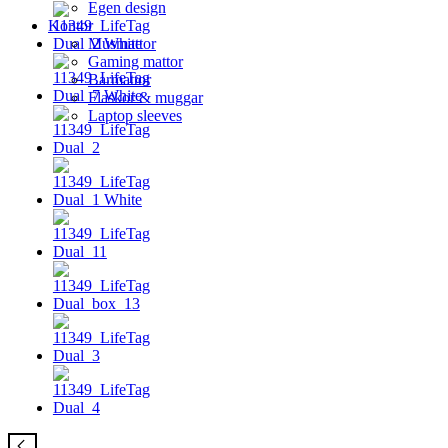
Egen design
Kontor
Musmattor
Gaming mattor
Barmattor
Flaskor & muggar
Laptop sleeves