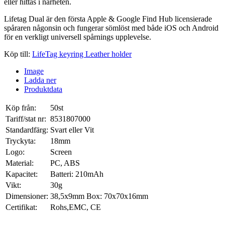
eller hittas i närheten.
Lifetag Dual är den första Apple & Google Find Hub licensierade
spåraren någonsin och fungerar sömlöst med både iOS och Android
för en verkligt universell spårnings upplevelse.
Köp till:
LifeTag keyring Leather holder
Image
Ladda ner
Produktdata
Köp från:
50st
Tariff/stat nr:
8531807000
Standardfärg:
Svart eller Vit
Tryckyta:
18mm
Logo:
Screen
Material:
PC, ABS
Kapacitet:
Batteri: 210mAh
Vikt:
30g
Dimensioner:
38,5x9mm Box: 70x70x16mm
Certifikat:
Rohs,EMC, CE