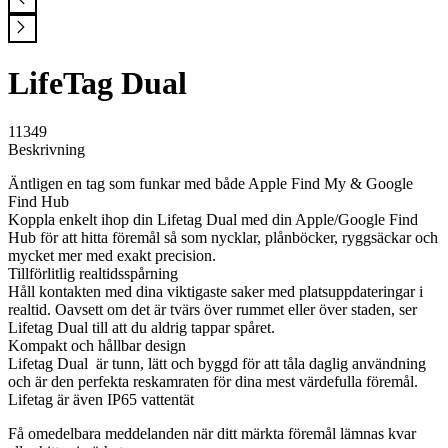
LifeTag Dual
11349
Beskrivning
Äntligen en tag som funkar med både Apple Find My & Google
Find Hub
Koppla enkelt ihop din Lifetag Dual med din Apple/Google Find
Hub för att hitta föremål så som nycklar, plånböcker, ryggsäckar och
mycket mer med exakt precision.
Tillförlitlig realtidsspårning
Håll kontakten med dina viktigaste saker med platsuppdateringar i
realtid. Oavsett om det är tvärs över rummet eller över staden, ser
Lifetag Dual till att du aldrig tappar spåret.
Kompakt och hållbar design
Lifetag Dual är tunn, lätt och byggd för att tåla daglig användning
och är den perfekta reskamraten för dina mest värdefulla föremål.
Lifetag är även IP65 vattentät
Få omedelbara meddelanden när ditt märkta föremål lämnas kvar