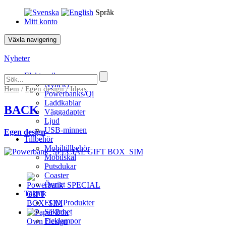
Språk
Mitt konto
Växla navigering
Nyheter
Elektronik
Nyheter
Hem
/
Egen design
/ Ideas
Powerbanks/Qi
Laddkablar
BACK
Väggadapter
Ljud
USB-minnen
Egen design
Tillbehör
Mobiltillbehör
Mobilskal
Putsdukar
Coaster
Övrigt
Teknik
ECO Produkter
Säkerhet
Ficklampor