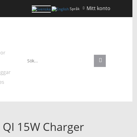
Mitt konto
Språk
tor
uggar
es
 QI 15W Charger