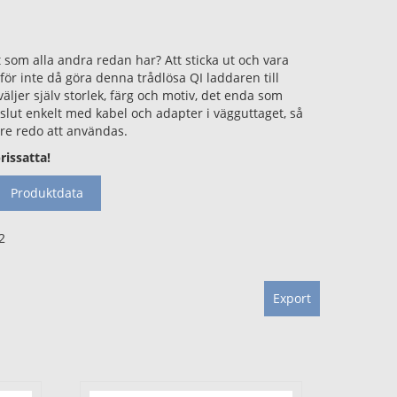
 som alla andra redan har? Att sticka ut och vara
rför inte då göra denna trådlösa QI laddaren till
väljer själv storlek, färg och motiv, det enda som
nslut enkelt med kabel och adapter i vägguttaget, så
are redo att användas.
rissatta!
Produktdata
Export