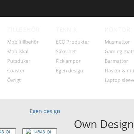
TILLBEHÖR
TEKNIK
KONTOR
Mobiltillbehör
ECO Produkter
Musmattor
Mobilskal
Säkerhet
Gaming mat
Putsdukar
Ficklampor
Barmattor
Coaster
Egen design
Flaskor & m
Övrigt
Laptop sleev
Egen design
Own Design