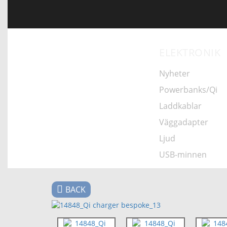
ELEKTRONIK
Nyheter
Powerbanks/Qi
Laddkablar
Väggadapter
NYHETER
Ljud
USB-minnen
BACK