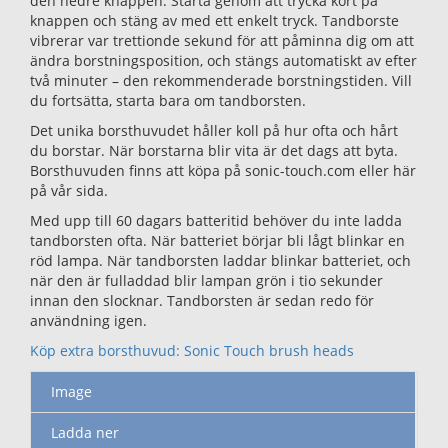
den nedre knappen. Starta genom att trycka kort på
knappen och stäng av med ett enkelt tryck. Tandborste
vibrerar var trettionde sekund för att påminna dig om att
ändra borstningsposition, och stängs automatiskt av efter
två minuter – den rekommenderade borstningstiden. Vill
du fortsätta, starta bara om tandborsten.
Det unika borsthuvudet håller koll på hur ofta och hårt
du borstar. När borstarna blir vita är det dags att byta.
Borsthuvuden finns att köpa på sonic-touch.com eller här
på vår sida.
Med upp till 60 dagars batteritid behöver du inte ladda
tandborsten ofta. När batteriet börjar bli lågt blinkar en
röd lampa. När tandborsten laddar blinkar batteriet, och
när den är fulladdad blir lampan grön i tio sekunder
innan den slocknar. Tandborsten är sedan redo för
användning igen.
Köp extra borsthuvud: Sonic Touch brush heads
Image
Ladda ner