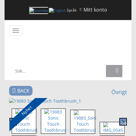
Mitt konto
Språk
Växla
navigering
NYHETER
BACK
Övrigt
Nyhet