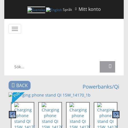
Mitt konto
Språk
Växla
navigering
NYHETER
BACK
Powerbanks/Qi
Populär