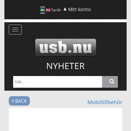
Mitt konto
Språk
Växla
navigering
NYHETER
BACK
Mobiltillbehör