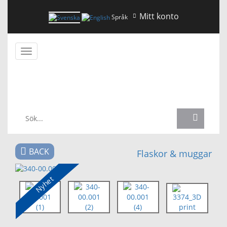
Mitt konto
Språk
Växla
navigering
NYHETER
BACK
Flaskor & muggar
Nyhet