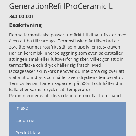
GenerationRefillProCeramic L
340-00.001
Beskrivning
Denna termosflaska passar utmärkt till dina utflykter med
även att ha till vardags. Termosflaskan är tillverkad av
35% återvunnet rostfritt stål som uppfyller RCS-kraven.
Har en keramisk innerbeläggning som även säkerställer
att ingen smak eller luftöverföring sker, vilket gör att din
termosflaska och dryck håller sig fräsch. Med
läckagesäker skruvkork behöver du inte oroa dig över att
spilla ut din dryck och håller även dryckens temperatur.
Termosflaskan har en kapacitet på 500ml och håller din
kalla eller varma dryck i rätt temperatur.
Rekommenderas att diska denna termosflaska förhand.
Image
Ladda ner
Produktdata