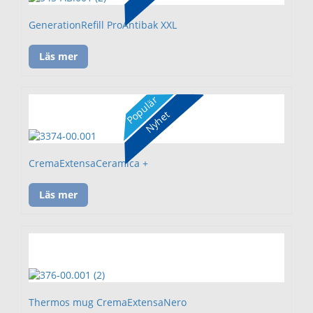
GenerationRefill ProAntibak XXL
Läs mer
Populär
Nyhet
CremaExtensaCeramica +
Läs mer
Thermos mug CremaExtensaNero